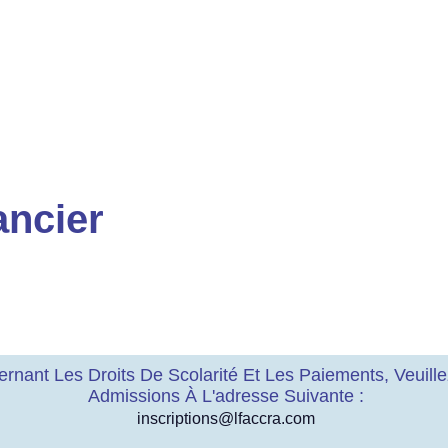
ancier
rnant Les Droits De Scolarité Et Les Paiements, Veuill
Admissions À L'adresse Suivante :
inscriptions@lfaccra.com