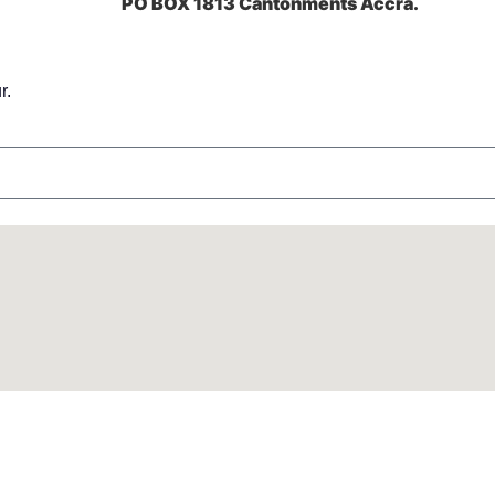
PO BOX 1813 Cantonments Accra.
r.