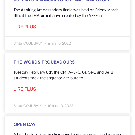
The Aspiring Ambassadors finale was held on Friday March
11th at the LFIA, an initiative created by the AEFE in
LIRE PLUS
Binta COULIBALY
mars 15, 2022
THE WORDS TROUBADOURS
Tuesday February 8th, the CM1 A-B-C, 6e, 5e C and 3e B
students took the stage for a tribute to
LIRE PLUS
Binta COULIBALY
février 10, 2022
OPEN DAY
A big thank you for participating to our open day and making