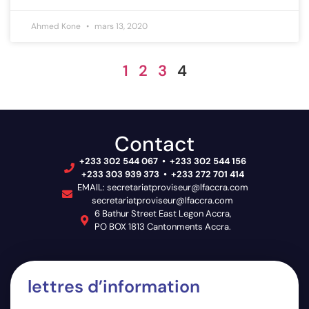
Ahmed Kone
mars 13, 2020
1
2
3
4
Contact
+233 302 544 067 • +233 302 544 156
+233 303 939 373 • +233 272 701 414
EMAIL: secretariatproviseur@lfaccra.com
secretariatproviseur@lfaccra.com
6 Bathur Street East Legon Accra,
PO BOX 1813 Cantonments Accra.
lettres d’information