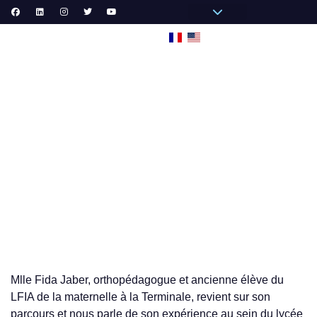
Pronote Primaire
Pronote Secondaire
AGORA-ADN
Messagerie du Personnel
VIE
INTERVIEW DE FIDA JABER ORTHOPÉDAGOGUE ET
ANCIENNE ÉLÈVE DU LFIA
Mlle Fida Jaber, orthopédagogue et ancienne élève du
LFIA de la maternelle à la Terminale, revient sur son
parcours et nous parle de son expérience au sein du lycée