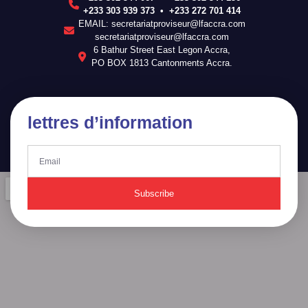
+233 303 939 373 • +233 272 701 414
EMAIL: secretariatproviseur@lfaccra.com
secretariatproviseur@lfaccra.com
6 Bathur Street East Legon Accra,
PO BOX 1813 Cantonments Accra.
lettres d’information
Subscribe