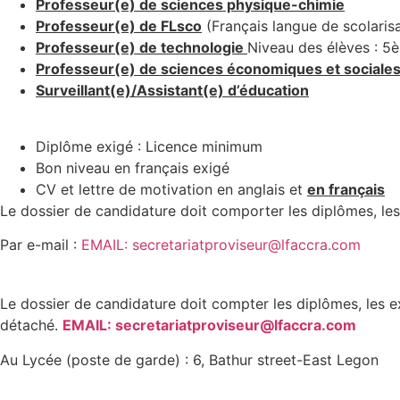
Professeur(e) de sciences physique-chimie
Professeur(e) de FLsco
(Français langue de scolarisa
Professeur(e) de technologie
Niveau des élèves : 
Professeur(e) de sciences économiques et sociale
Surveillant(e)/Assistant(e) d’éducation
Diplôme exigé : Licence minimum
Bon niveau en français exigé
CV et lettre de motivation en anglais et
en français
Le dossier de candidature doit comporter les diplômes, les 
Par e-mail :
EMAIL: secretariatproviseur@lfaccra.com
Le dossier de candidature doit compter les diplômes, les e
détaché.
EMAIL: secretariatproviseur@lfaccra.com
Au Lycée (poste de garde) : 6, Bathur street-East Legon