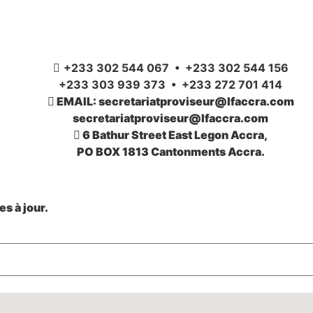
+233 302 544 067 • +233 302 544 156
+233 303 939 373 • +233 272 701 414
EMAIL: secretariatproviseur@lfaccra.com
secretariatproviseur@lfaccra.com
6 Bathur Street East Legon Accra,
PO BOX 1813 Cantonments Accra.
s à jour.