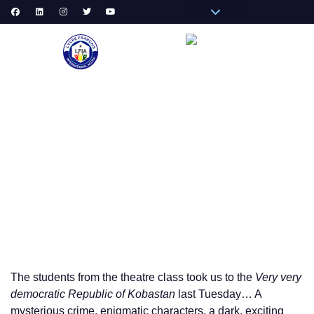
Pronote Primaire
Pronote Secondaire
AGORA-ADN
Messagerie du Personnel
VIE
LA RÉPUBLIQUE TRANCHANTE (THE SHARP REPUBLIC)
THEATRE REPRESENTATION
The students from the theatre class took us to the
Very very
democratic Republic of Kobastan
last Tuesday… A
mysterious crime, enigmatic characters, a dark, exciting