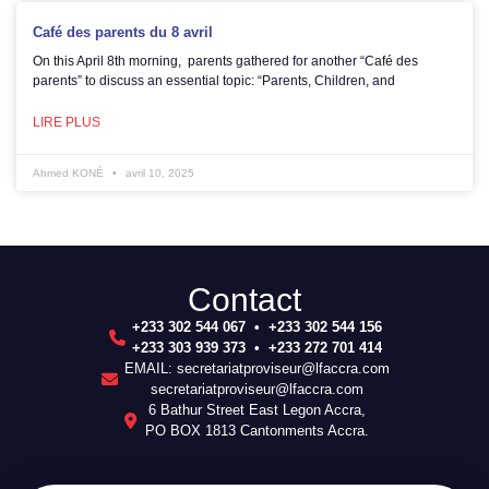
Café des parents du 8 avril
On this April 8th morning, parents gathered for another “Café des
parents” to discuss an essential topic: “Parents, Children, and
LIRE PLUS
Ahmed KONÉ
avril 10, 2025
Contact
+233 302 544 067 • +233 302 544 156
+233 303 939 373 • +233 272 701 414
EMAIL: secretariatproviseur@lfaccra.com
secretariatproviseur@lfaccra.com
6 Bathur Street East Legon Accra,
PO BOX 1813 Cantonments Accra.