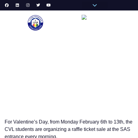
Pronote Primaire
Pronote Secondaire
AGORA-ADN
Messagerie du Personnel
VIE
VALENTINE’S DAY AT LFIA CVL STUDENTS
For Valentine’s Day, from Monday February 6th to 13th, the
CVL students are organizing a raffle ticket sale at the SAS
entrance every morning.