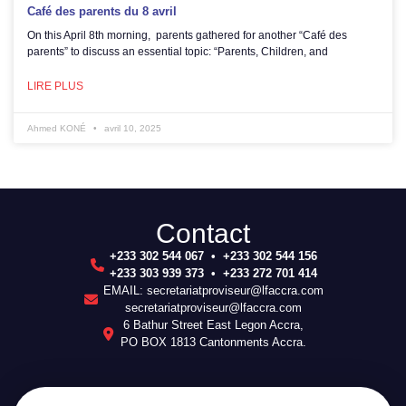
Café des parents du 8 avril
On this April 8th morning, parents gathered for another “Café des
parents” to discuss an essential topic: “Parents, Children, and
LIRE PLUS
Ahmed KONÉ
avril 10, 2025
Contact
+233 302 544 067 • +233 302 544 156
+233 303 939 373 • +233 272 701 414
EMAIL: secretariatproviseur@lfaccra.com
secretariatproviseur@lfaccra.com
6 Bathur Street East Legon Accra,
PO BOX 1813 Cantonments Accra.