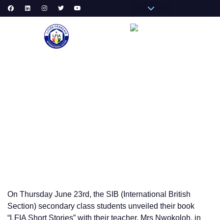
Pronote Primaire
Pronote Secondaire
AGORA-ADN
Messagerie du Personnel
VIE
“LFIA SHORT STORIES” BOOK LAUNCH OF THE SIB
SECONDARY STUDENTS
On Thursday June 23rd, the SIB (International British
Section) secondary class students unveiled their book
“LFIA Short Stories” with their teacher, Mrs Nwokoloh, in