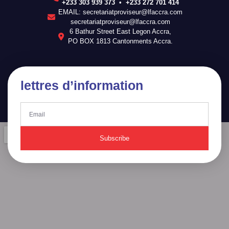
+233 303 939 373 • +233 272 701 414
EMAIL: secretariatproviseur@lfaccra.com
secretariatproviseur@lfaccra.com
6 Bathur Street East Legon Accra,
PO BOX 1813 Cantonments Accra.
lettres d’information
Subscribe