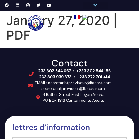
Pronote Primaire
Pronote Secondaire
AGORA-ADN
Messagerie du Personnel
January 27, 2020 |
VIE
PDF
Contact
+233 302 544 067 • +233 302 544 156
+233 303 939 373 • +233 272 701 414
EMAIL: secretariatproviseur@lfaccra.com
secretariatproviseur@lfaccra.com
6 Bathur Street East Legon Accra,
PO BOX 1813 Cantonments Accra.
lettres d’information