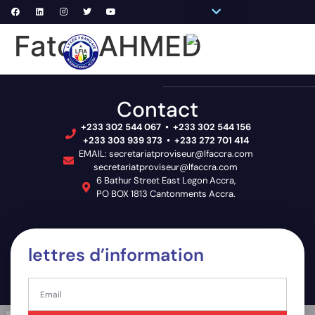
Pronote Primaire
Pronote Secondaire
AGORA-ADN
Messagerie du Personnel
Fatou AHMED
VIE
Contact
+233 302 544 067 • +233 302 544 156
+233 303 939 373 • +233 272 701 414
EMAIL: secretariatproviseur@lfaccra.com
secretariatproviseur@lfaccra.com
6 Bathur Street East Legon Accra,
PO BOX 1813 Cantonments Accra.
lettres d’information