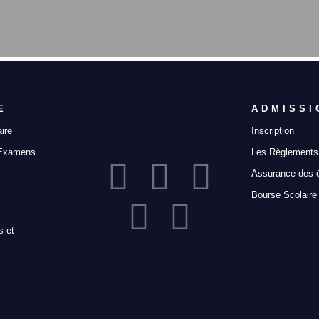
E
ADMISSI
ire
Inscription
 Examens
Les Règlements 
Assurance des 
Bourse Scolaire
s et