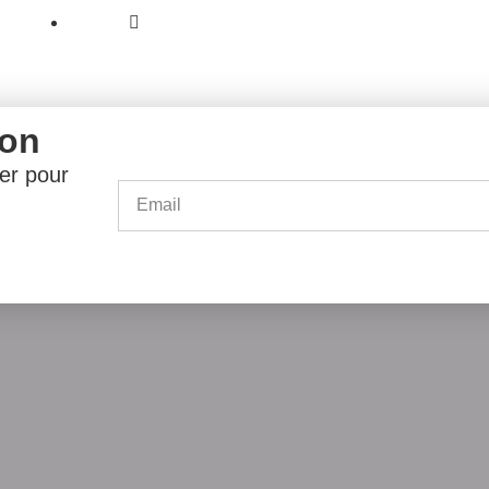
6 Bathur Street East Legon Accra,
PO BOX 1813 Cantonments Accra.
ion
er pour