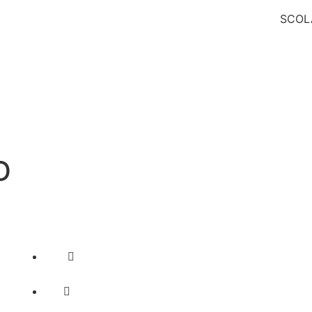
SCOL
D
Contact
+233 302 544 067 • +233 302 544 156
+233 303 939 373 • +233 272 701 414
EMAIL: secretariatproviseur@lfaccra.com
secretariatproviseur@lfaccra.com