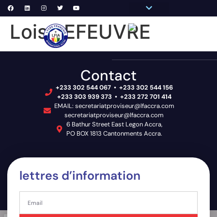
Pronote Primaire
Pronote Secondaire
AGORA-ADN
Messagerie du Personnel
Lois LEFEUVRE
VIE
Contact
+233 302 544 067 • +233 302 544 156
+233 303 939 373 • +233 272 701 414
EMAIL: secretariatproviseur@lfaccra.com
secretariatproviseur@lfaccra.com
6 Bathur Street East Legon Accra,
PO BOX 1813 Cantonments Accra.
lettres d’information