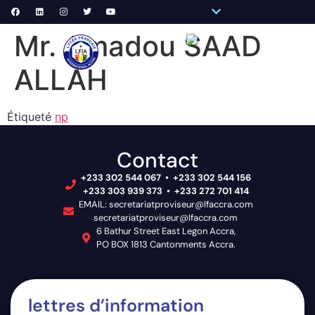
Pronote Primaire
Pronote Secondaire
AGORA-ADN
Messagerie du Personnel
Mr. Amadou SAAD
VIE
ALLAH
Étiqueté
np
Contact
+233 302 544 067 • +233 302 544 156
+233 303 939 373 • +233 272 701 414
EMAIL: secretariatproviseur@lfaccra.com
secretariatproviseur@lfaccra.com
6 Bathur Street East Legon Accra,
PO BOX 1813 Cantonments Accra.
lettres d’information