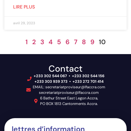
LIRE PLUS
avril 29, 2023
1
2
3
4
5
6
7
8
9
10
Contact
+233 302 544 067 • +233 302 544 156
+233 303 939 373 • +233 272 701 414
EMAIL: secretariatproviseur@lfaccra.com
secretariatproviseur@lfaccra.com
6 Bathur Street East Legon Accra,
PO BOX 1813 Cantonments Accra.
lettres d’information