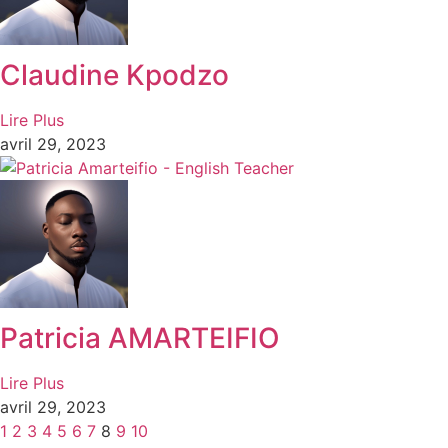
Claudine Kpodzo
Lire Plus
avril 29, 2023
Patricia AMARTEIFIO
Lire Plus
avril 29, 2023
1
2
3
4
5
6
7
8
9
10