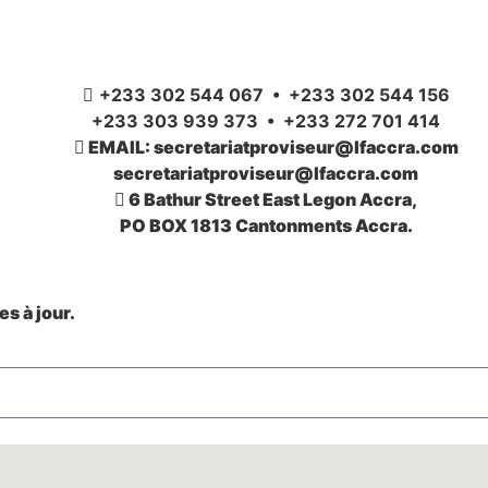
+233 302 544 067 • +233 302 544 156
+233 303 939 373 • +233 272 701 414
EMAIL: secretariatproviseur@lfaccra.com
secretariatproviseur@lfaccra.com
6 Bathur Street East Legon Accra,
PO BOX 1813 Cantonments Accra.
s à jour.