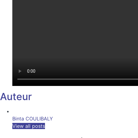
Auteur
Binta COULIBALY
View all posts