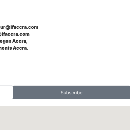
seur@lfaccra.com
@lfaccra.com
Legon Accra,
ents Accra.
Subscribe