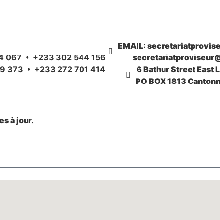
EMAIL: secretariatprovi
4 067 • +233 302 544 156
secretariatproviseur
9 373 • +233 272 701 414
6 Bathur Street East 
PO BOX 1813 Cantonm
s à jour.