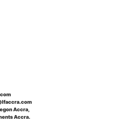
.com
@lfaccra.com
Legon Accra,
ents Accra.