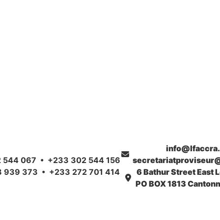
info@lfaccra
 544 067 • +233 302 544 156
secretariatproviseur
 939 373 • +233 272 701 414
6 Bathur Street East 
PO BOX 1813 Cantonm